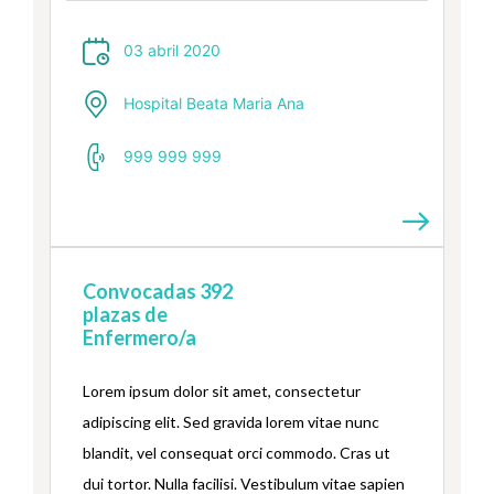
Pellentesque suscipit dolor vel sem ultricies
ullamcorper a in diam. In quis interdum ante.
03 abril 2020
Lorem …
Hospital Beata Maria Ana
999 999 999
Convocadas 392
plazas de
Enfermero/a
Lorem ipsum dolor sit amet, consectetur
adipiscing elit. Sed gravida lorem vitae nunc
blandit, vel consequat orci commodo. Cras ut
dui tortor. Nulla facilisi. Vestibulum vitae sapien