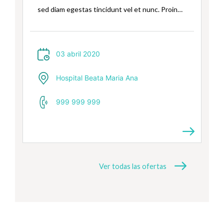
sed diam egestas tincidunt vel et nunc. Proin
laoreet tempus sem id elementum.
Pellentesque suscipit dolor vel sem ultricies
ullamcorper a in diam. In quis interdum ante.
03 abril 2020
Lorem …
Hospital Beata Maria Ana
999 999 999
Ver todas las ofertas